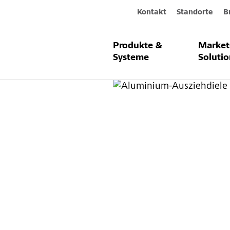
Kontakt
Standorte
B
Produkte &
Market
Produkte & Systeme
Aluminium-Au
Systeme
Solutio