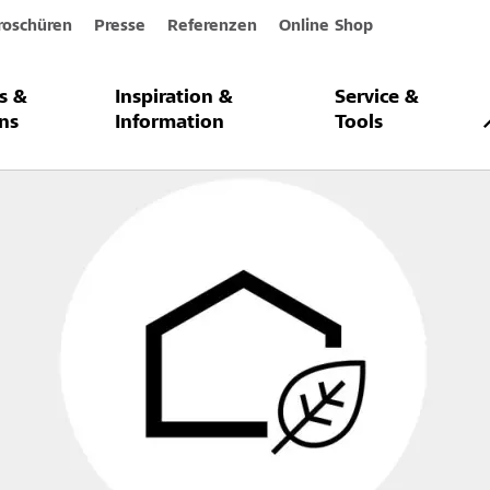
roschüren
Presse
Referenzen
Online Shop
s &
Inspiration &
Service &
ltiges Bauen
Nachhaltigkeit
ns
Information
Tools