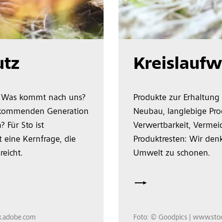
tz
Kreislaufw
? Was kommt nach uns?
Produkte zur Erhaltung
r kommenden Generation
Neubau, langlebige Pro
? Für Sto ist
Verwertbarkeit, Verme
 eine Kernfrage, die
Produktresten: Wir denk
reicht.
Umwelt zu schonen.
k.adobe.com
Foto: © Goodpics | www.sto