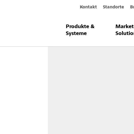
Kontakt
Standorte
B
Produkte &
Market
Service & Tools
Umwelt und nachha
Systeme
Solutio