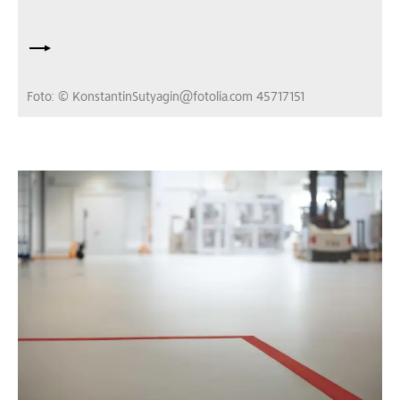
Foto: © KonstantinSutyagin@fotolia.com 45717151