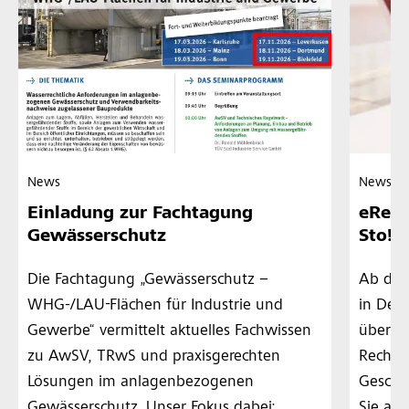
News
News
Einladung zur Fachtagung
eRech
Gewässerschutz
Sto!
Die Fachtagung „Gewässerschutz –
Ab dem
WHG-/LAU-Flächen für Industrie und
in Deu
Gewerbe“ vermittelt aktuelles Fachwissen
über 80
zu AwSV, TRwS und praxisgerechten
Rechnu
Lösungen im anlagenbezogenen
Geschäf
Gewässerschutz. Unser Fokus dabei:
Sie all