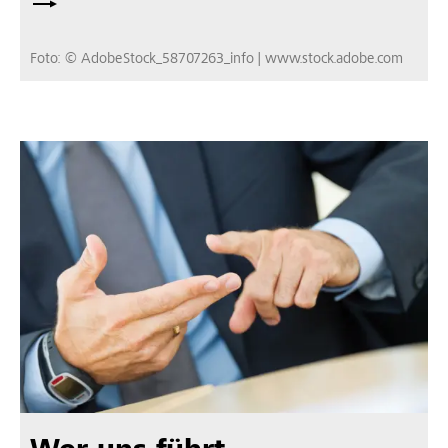
Foto: © AdobeStock_58707263_info | www.stock.adobe.com