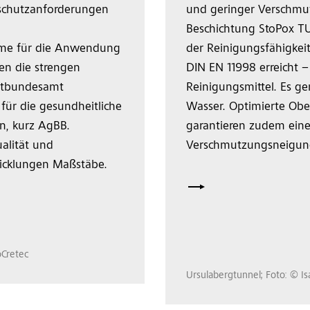
schutzanforderungen
und geringer Verschmu
Beschichtung StoPox T
eme für die Anwendung
der Reinigungsfähigkei
en die strengen
DIN EN 11998 erreicht 
ltbundesamt
Reinigungsmittel. Es ge
für die gesundheitliche
Wasser. Optimierte Obe
n, kurz AgBB.
garantieren zudem eine
ualität und
Verschmutzungsneigu
wicklungen Maßstäbe.
oCretec
Ursulabergtunnel; Foto: © I