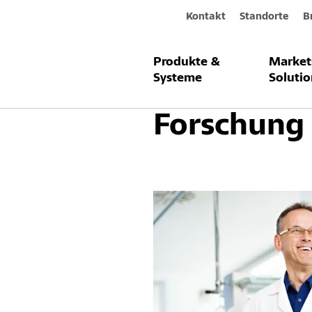
Kontakt
Standorte
B
Produkte &
Market
Unternehmen / Über uns
F + E
Systeme
Solutio
Forschung