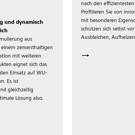
nach den effizienteste
Profitieren Sie von inn
mit besonderen Eigensc
ig und dynamisch
schützen sich selbst v
ich
Ausbleichen, Aufheize
rmulierung aus
t einem zementhaltigen
ation mit weiteren
kten eignet sich das
 den Einsatz auf WU-
. Es ist
d gleichzeitig
timale Lösung also.