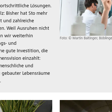
ortschrittliche Lösungen.
lz: Bisher hat Sto mehr
t und zahlreiche
n. Weil Ausruhen nicht
ren wir weiterhin
Foto: © Martin Baitinger, Böbling
ngs- und
ne gute Investition, die
ensvision einzahlt:
 menschliche und
g gebauter Lebensräume
.