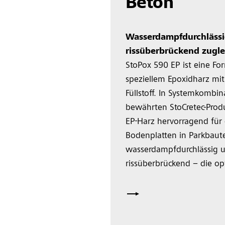
Beton
Wasserdampfdurchläss
rissüberbrückend zugle
StoPox 590 EP ist eine Fo
speziellem Epoxidharz mi
Füllstoff. In Systemkombin
bewährten StoCretec-Produ
EP-Harz hervorragend für
Bodenplatten in Parkbauten
wasserdampfdurchlässig un
rissüberbrückend – die op