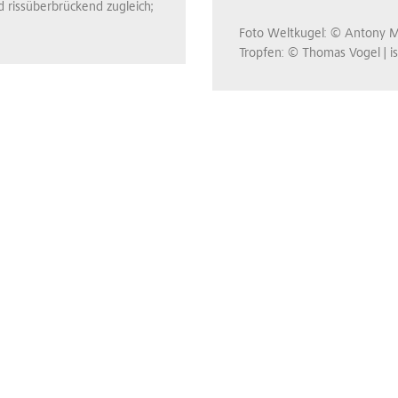
 rissüberbrückend zugleich;
Foto Weltkugel: © Antony M
Tropfen: © Thomas Vogel | i