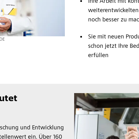
Ihre Arbeit mit kont
weiterentwickelte
noch besser zu ma
Sie mit neuen Prod
 DE
schon jetzt Ihre B
erfüllen
utet
schung und Entwicklung
tellenwert ein. Über 160