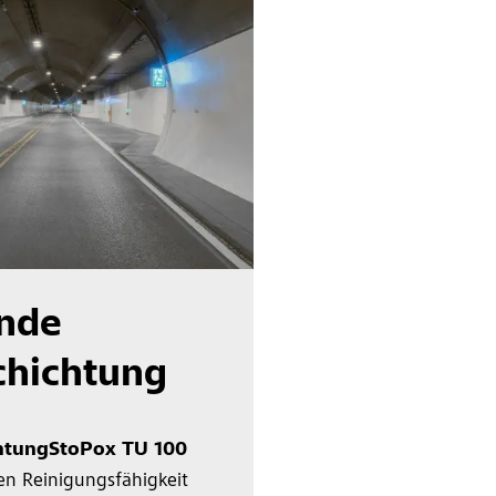
nde
chichtung
htung
StoPox TU 100
en Reinigungsfähigkeit