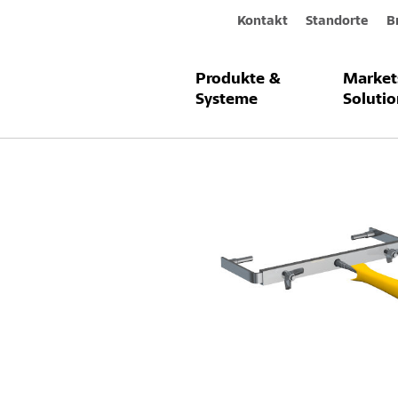
Kontakt
Standorte
B
Produkte &
Market
Produkte & Systeme
Sto-Verstellb
Systeme
Solutio