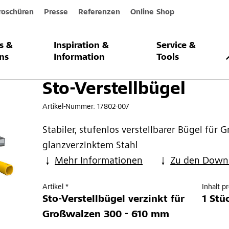
roschüren
Presse
Referenzen
Online Shop
s &
Inspiration &
Service &
ügel
ns
Information
Tools
Sto-Verstellbügel
Artikel-Nummer:
17802-007
Stabiler, stufenlos verstellbarer Bügel für 
glanzverzinktem Stahl
Mehr Informationen
Zu den Down
Artikel *
Inhalt p
Sto-Verstellbügel verzinkt für
1 Stü
Großwalzen 300 - 610 mm