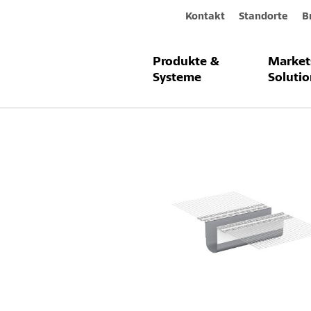
Kontakt
Standorte
B
Produkte &
Market
Produkte & Systeme
Sto-Dehnfugen
Systeme
Solutio