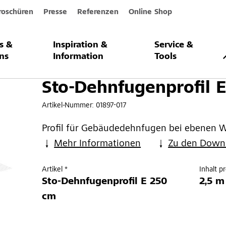
roschüren
Presse
Referenzen
Online Shop
s &
Inspiration &
Service &
profil E
ns
Information
Tools
Sto-Dehnfugenprofil 
Artikel-Nummer:
01897-017
Profil für Gebäudedehnfugen bei ebenen 
Mehr Informationen
Zu den Down
Artikel *
Inhalt p
Sto-Dehnfugenprofil E 250
2,5 m
cm