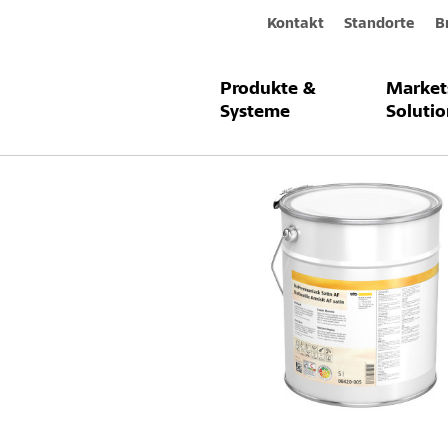
Kontakt
Standorte
B
Produkte &
Market
Produkte & Systeme
StoPremiumla
Systeme
Solutio