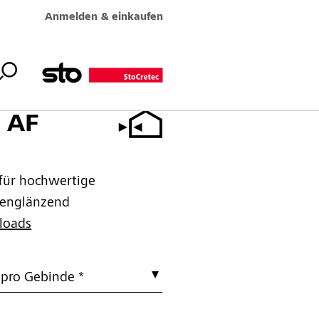
Anmelden & einkaufen
n AF
 für hochwertige
idenglänzend
loads
 pro Gebinde *