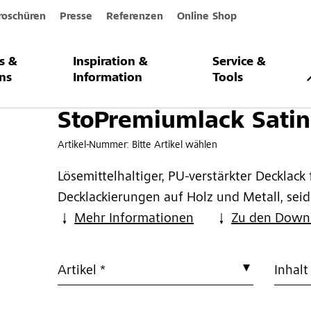
roschüren
Presse
Referenzen
Online Shop
s &
Inspiration &
Service &
ck Satin AF
ns
Information
Tools
StoPremiumlack Sati
Artikel-Nummer:
Bitte Artikel wählen
Lösemittelhaltiger, PU-verstärkter Decklack
Decklackierungen auf Holz und Metall, se
Mehr Informationen
Zu den Down
Artikel *
Inhalt