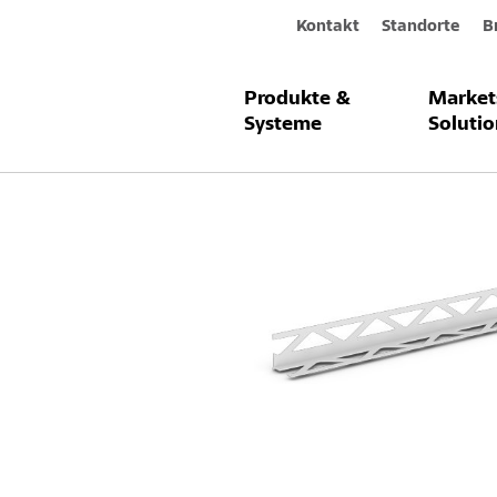
Kontakt
Standorte
B
Produkte &
Market
Produkte & Systeme
StoSilent Pro
Systeme
Solutio