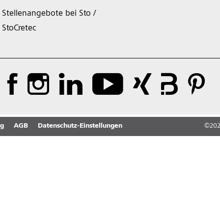
Stellenangebote bei Sto /
StoCretec
ng
AGB
Datenschutz-Einstellungen
©
20