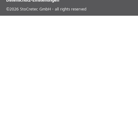
Datenschutz-Einstellungen
©
2026
StoCretec GmbH - all rights reserved