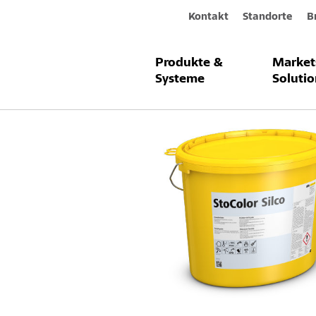
Kontakt
Standorte
B
Produkte &
Market
Produkte & Systeme
StoColor Silc
Systeme
Solutio