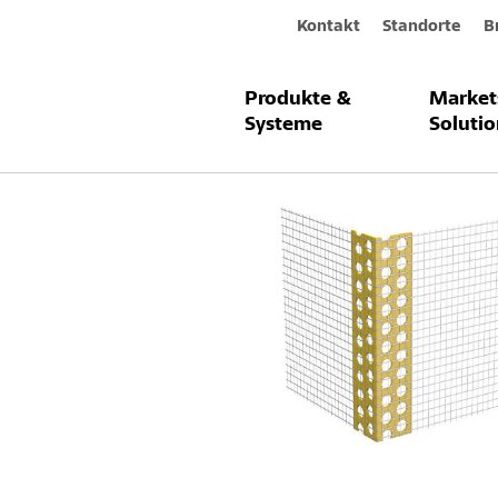
Kontakt
Standorte
B
Produkte &
Market
Produkte & Systeme
Sto-Gewebew
Systeme
Solutio