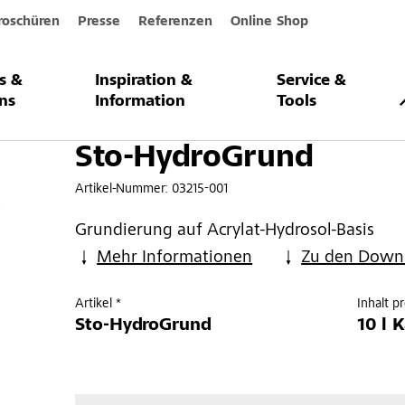
roschüren
Presse
Referenzen
Online Shop
s &
Inspiration &
Service &
und
ns
Information
Tools
Sto-HydroGrund
Artikel-Nummer:
03215-001
Grundierung auf Acrylat-Hydrosol-Basis
Mehr Informationen
Zu den Down
Artikel *
Inhalt p
Sto-HydroGrund
10 l 