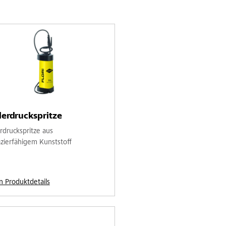
erdruckspritze
rdruckspritze aus
azierfähigem Kunststoff
n Produktdetails