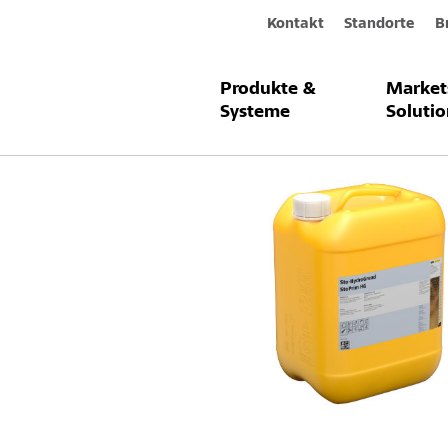
Kontakt
Standorte
B
Produkte &
Market
Produkte & Systeme
Sto-HydroGr
Systeme
Solutio