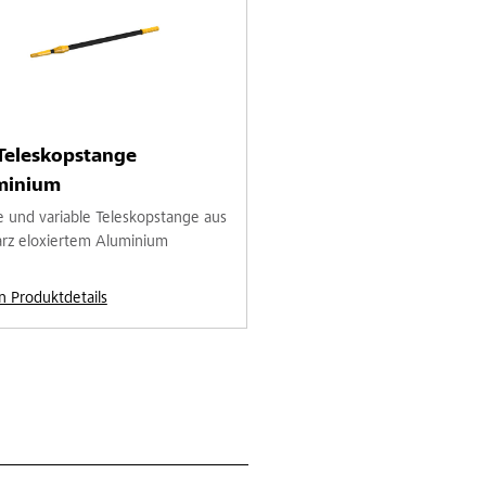
Teleskopstange
minium
le und variable Teleskopstange aus
rz eloxiertem Aluminium
n Produktdetails