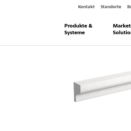
Kontakt
Standorte
B
Produkte &
Market
Produkte & Systeme
StoDeco Line
Systeme
Solutio