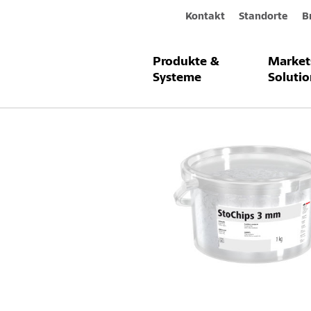
Kontakt
Standorte
B
Produkte &
Market
Produkte & Systeme
StoChips 3 m
Systeme
Solutio