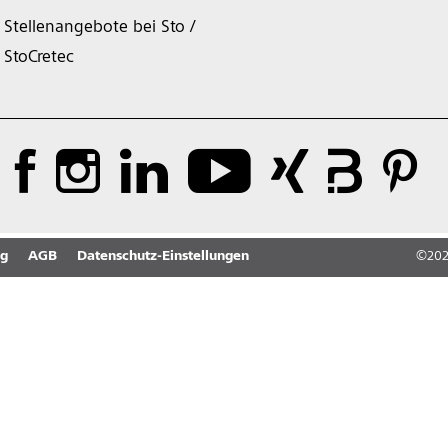
Stellenangebote bei Sto /
StoCretec
ng
AGB
Datenschutz-Einstellungen
©
20