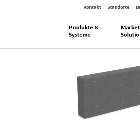
Kontakt
Standorte
B
Produkte &
Market
Produkte & Systeme
Sto-Dämmpla
Systeme
Solutio