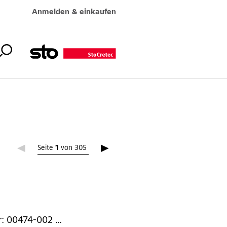
Anmelden & einkaufen
Seite
Seite 1
1
von
305
: 00474-002 ...