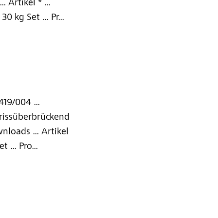
Artikel * ...
30 kg Set ... Pr...
419/004 ...
 rissüberbrückend
loads ... Artikel
 ... Pro...