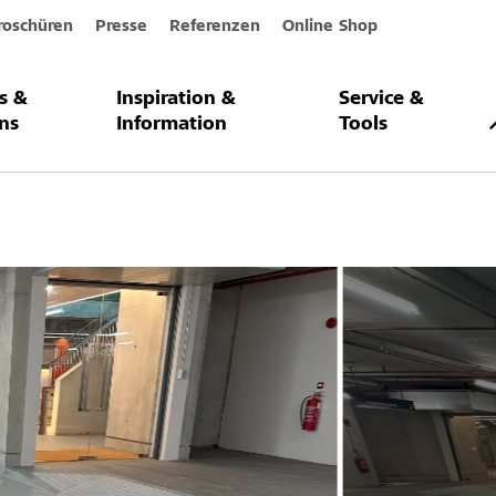
roschüren
Presse
Referenzen
Online Shop
s &
Inspiration &
Service &
 Garden School, Kua
ns
Information
Tools