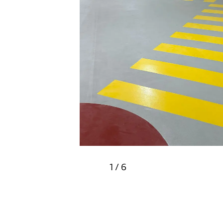
1
/
6