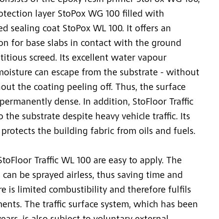
consists of the epoxy resin primer StoPox WG 100,
otection layer StoPox WG 100 filled with
 sealing coat StoPox WL 100. It offers an
on for base slabs in contact with the ground
itious screed. Its excellent water vapour
moisture can escape from the substrate - without
ut the coating peeling off. Thus, the surface
ermanently dense. In addition, StoFloor Traffic
the substrate despite heavy vehicle traffic. Its
y protects the building fabric from oils and fuels.
oFloor Traffic WL 100 are easy to apply. The
 can be sprayed airless, thus saving time and
 is limited combustibility and therefore fulfils
ments. The traffic surface system, which has been