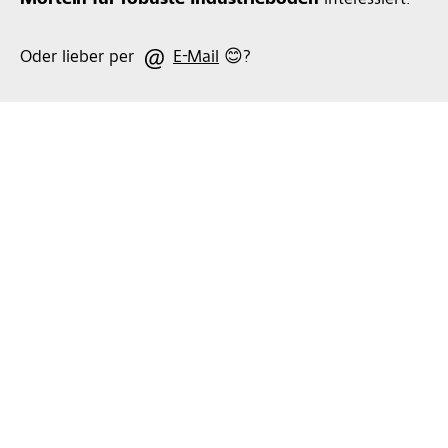
Mörteln für robuste Industrieböden
interessiert!
Oder lieber per
E-Mail
😊?