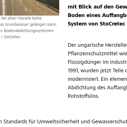
mit Blick auf den Gew
Boden eines Auffang
t bei einer Havarie keine
System von StoCretec 
 das Grundwasser gelangen kann,
etec Bodenabdichtungssystemen
 / StoCretec
Der ungarische Herstell
Pflanzenschutzmittel wi
Flüssigdünger im indust
1991, wurden jetzt Teile
modernisiert. Ein elemen
Abdichtung des Auffang
Rohstoffsilos.
n Standards für Umweltsicherheit und Gewässerschu