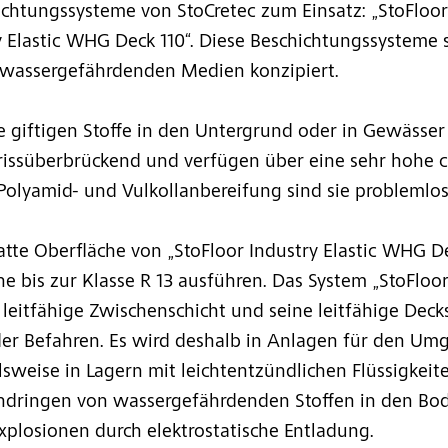
chtungssysteme von StoCretec zum Einsatz: „StoFloor
y Elastic WHG Deck 110“. Diese Beschichtungssysteme s
assergefährdenden Medien konzipiert.
ine giftigen Stoffe in den Untergrund oder in Gewässe
rissüberbrückend und verfügen über eine sehr hohe
Polyamid- und Vulkollanbereifung sind sie problemlos
tte Oberfläche von „StoFloor Industry Elastic WHG Dec
bis zur Klasse R 13 ausführen. Das System „StoFloor
 leitfähige Zwischenschicht und seine leitfähige Decks
r Befahren. Es wird deshalb in Anlagen für den Umg
lsweise in Lagern mit leichtentzündlichen Flüssigkei
Eindringen von wassergefährdenden Stoffen in den Bo
plosionen durch elektrostatische Entladung.