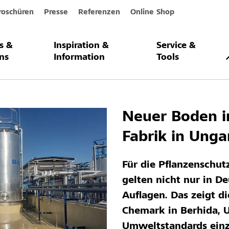
roschüren
Presse
Referenzen
Online Shop
s &
Inspiration &
Service &
en im Chemiepark
ns
Information
Tools
Neuer Boden 
Fabrik in Unga
Für die Pflanzenschut
gelten nicht nur in D
Auflagen. Das zeigt d
Chemark in Berhida, 
Umweltstandards einz