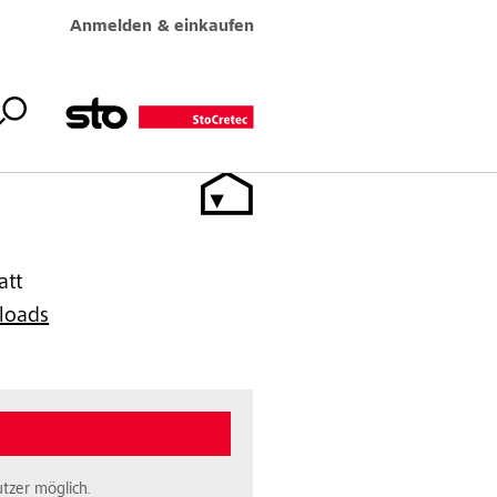
Anmelden & einkaufen
att
loads
tzer möglich.