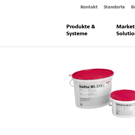
Kontakt
Standorte
B
Produkte &
Market
Produkte & Systeme
StoPox WL 2
Systeme
Solutio