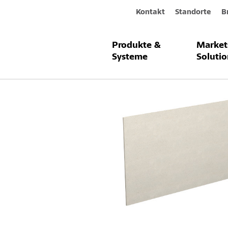
Kontakt
Standorte
B
Produkte &
Market
Produkte & Systeme
StoCarrier H
Systeme
Solutio