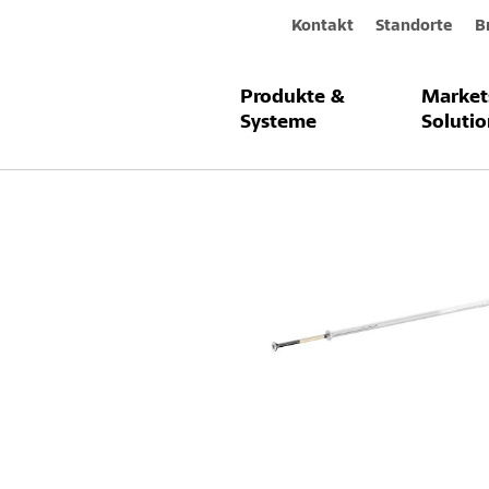
Kontakt
Standorte
B
Produkte &
Market
Produkte & Systeme
Sto-Verblend
Systeme
Solutio