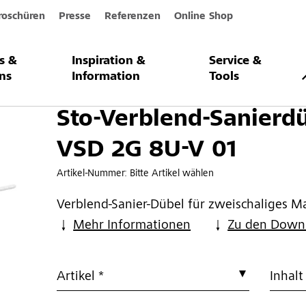
roschüren
Presse
Referenzen
Online Shop
s &
Inspiration &
Service &
-Sanierdübel VSD 2G 8U-V 01
ns
Information
Tools
Sto-Verblend-Sanierd
VSD 2G 8U-V 01
Artikel-Nummer:
Bitte Artikel wählen
Verblend-Sanier-Dübel für zweischaliges 
Mehr Informationen
Zu den Down
Artikel *
Inhalt