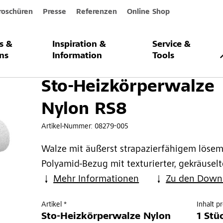
roschüren
Presse
Referenzen
Online Shop
s &
Inspiration &
Service &
erwalze Nylon RS8
ns
Information
Tools
Sto-Heizkörperwalze
Nylon RS8
Artikel-Nummer:
08279-005
Walze mit äußerst strapazierfähigem löse
Polyamid-Bezug mit texturierter, gekräusel
Mehr Informationen
Zu den Down
Artikel *
Inhalt p
Sto-Heizkörperwalze Nylon
1 Stü