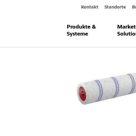
Kontakt
Standorte
B
Produkte &
Market
Produkte & Systeme
Sto-Heizkörp
Systeme
Solutio