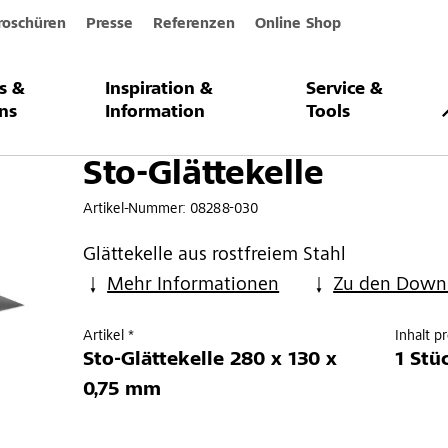
roschüren
Presse
Referenzen
Online Shop
s &
Inspiration &
Service &
le
ns
Information
Tools
Sto-Glättekelle
Artikel-Nummer:
08288-030
Glättekelle aus rostfreiem Stahl
Mehr Informationen
Zu den Down
Artikel *
Inhalt p
Sto-Glättekelle 280 x 130 x
1 Stü
0,75 mm