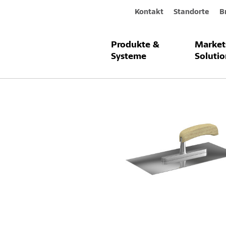
Kontakt
Standorte
B
Produkte &
Market
Produkte & Systeme
Sto-Glättekel
Systeme
Solutio