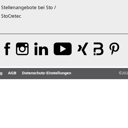
Stellenangebote bei Sto /
StoCretec
ng
AGB
Datenschutz-Einstellungen
©
20