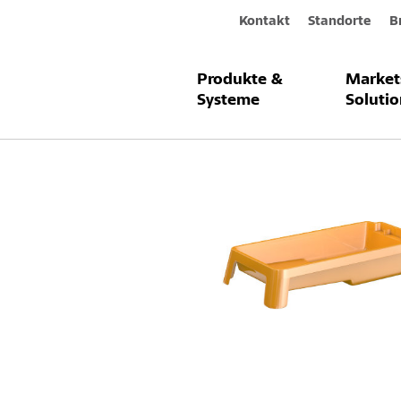
Kontakt
Standorte
B
Produkte &
Market
Produkte & Systeme
Sto-Farbwan
Systeme
Solutio