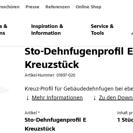
roschüren
Presse
Referenzen
Online Shop
s &
Inspiration &
Service &
profil E Kreuzstück
ns
Information
Tools
Sto-Dehnfugenprofil 
Kreuzstück
Artikel-Nummer:
01897-020
Kreuz-Profil für Gebäudedehnfugen bei e
Mehr Informationen
Zu den Down
Artikel *
Inhalt p
Sto-Dehnfugenprofil E
1 Stü
Kreuzstück