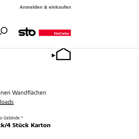
Anmelden & einkaufen
E
benen Wandflächen
loads
ro Gebinde *
ck/4 Stück Karton