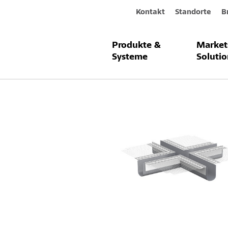
Kontakt
Standorte
B
Produkte &
Market
Produkte & Systeme
Sto-Dehnfugen
Systeme
Solutio