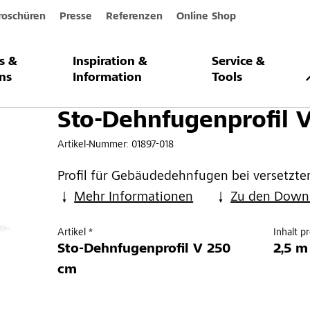
roschüren
Presse
Referenzen
Online Shop
s &
Inspiration &
Service &
nprofil V
ns
Information
Tools
Sto-Dehnfugenprofil 
Artikel-Nummer:
01897-018
Profil für Gebäudedehnfugen bei versetzt
Mehr Informationen
Zu den Down
Artikel *
Inhalt p
Sto-Dehnfugenprofil V 250
2,5 m
cm