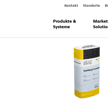
Kontakt
Standorte
B
Produkte &
Market
Produkte & Systeme
StoFlexyl Cem
Systeme
Solutio