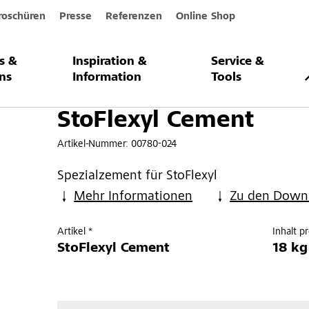
roschüren
Presse
Referenzen
Online Shop
s &
Inspiration &
Service &
ent
ns
Information
Tools
StoFlexyl Cement
Artikel-Nummer:
00780-024
Spezialzement für StoFlexyl
Mehr Informationen
Zu den Down
Artikel *
Inhalt p
StoFlexyl Cement
18 kg