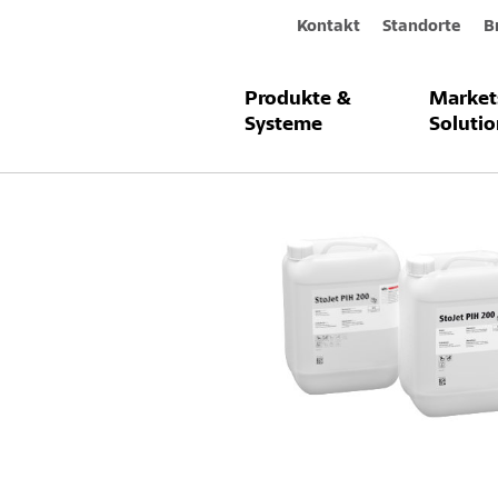
Kontakt
Standorte
B
Produkte &
Market
Produkte & Systeme
StoJet PIH 2
Systeme
Solutio