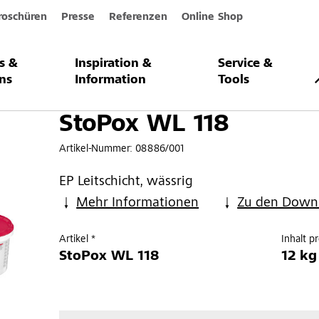
roschüren
Presse
Referenzen
Online Shop
s &
Inspiration &
Service &
8
ns
Information
Tools
StoPox WL 118
Artikel-Nummer:
08886/001
EP Leitschicht, wässrig
Mehr Informationen
Zu den Down
Artikel *
Inhalt p
StoPox WL 118
12 kg