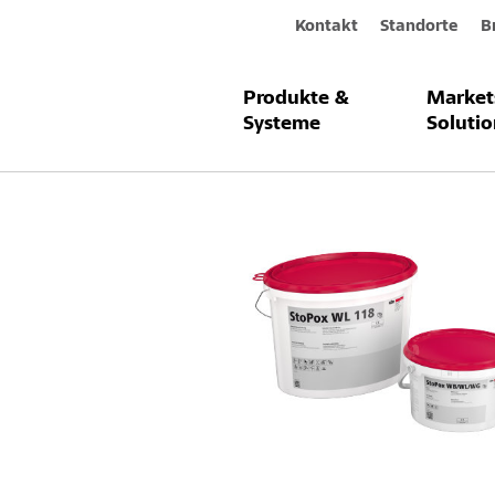
Kontakt
Standorte
B
Produkte &
Market
Produkte & Systeme
StoPox WL 11
Systeme
Solutio