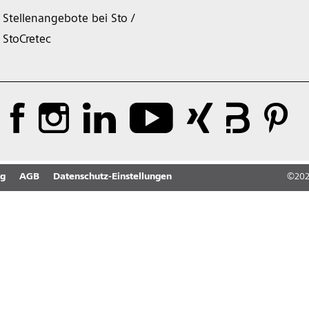
Stellenangebote bei Sto /
StoCretec
ng
AGB
Datenschutz-Einstellungen
©
20