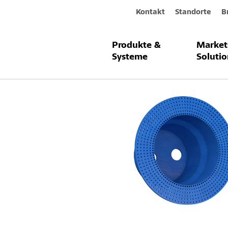
Kontakt
Standorte
B
Produkte &
Market
Produkte & Systeme
StoFix Eldolin
Systeme
Solutio