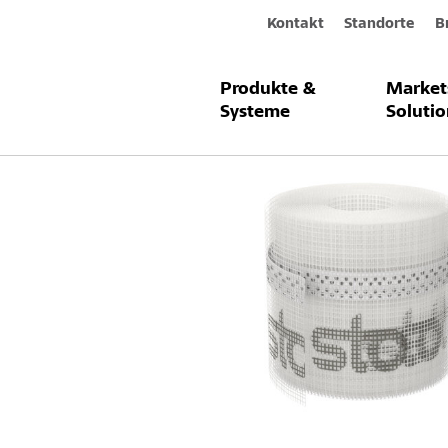
Kontakt
Standorte
B
Produkte &
Market
Produkte & Systeme
Sto-Rolleckwi
Systeme
Solutio