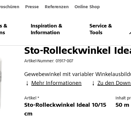
roschüren
Presse
Referenzen
Online Shop
s &
Inspiration &
Service &
nkel Ideal
ns
Information
Tools
Sto-Rolleckwinkel Ide
Artikel-Nummer:
01917-007
Gewebewinkel mit variabler Winkelausbil
Mehr Informationen
Zu den Down
Artikel *
Inhalt p
Sto-Rolleckwinkel Ideal 10/15
50 m 
cm