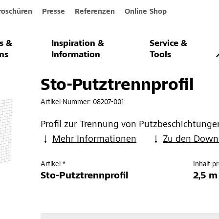
roschüren
Presse
Referenzen
Online Shop
s &
Inspiration &
Service &
profil
ns
Information
Tools
Sto-Putztrennprofil
Artikel-Nummer:
08207-001
Profil zur Trennung von Putzbeschichtunge
Mehr Informationen
Zu den Down
Artikel *
Inhalt p
Sto-Putztrennprofil
2,5 m