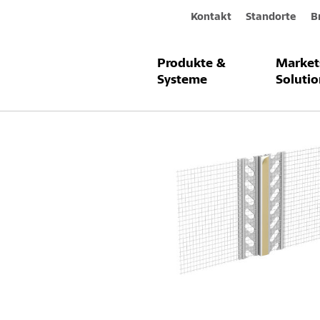
Kontakt
Standorte
B
Produkte &
Market
Produkte & Systeme
Sto-Putztrenn
Systeme
Solutio