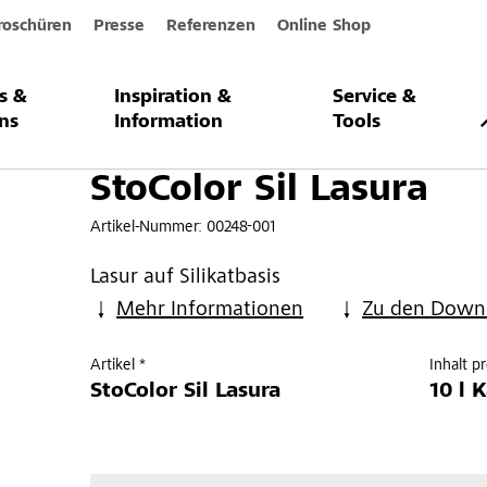
roschüren
Presse
Referenzen
Online Shop
s &
Inspiration &
Service &
asura
ns
Information
Tools
StoColor Sil Lasura
Artikel-Nummer:
00248-001
Lasur auf Silikatbasis
Mehr Informationen
Zu den Down
Artikel *
Inhalt p
StoColor Sil Lasura
10 l 