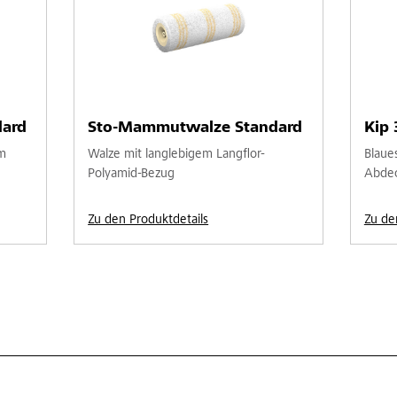
dard
Sto-Mammutwalze Standard
Kip
m
Walze mit langlebigem Langflor-
Blaue
Polyamid-Bezug
Abdeck
Zu den Produktdetails
Zu de