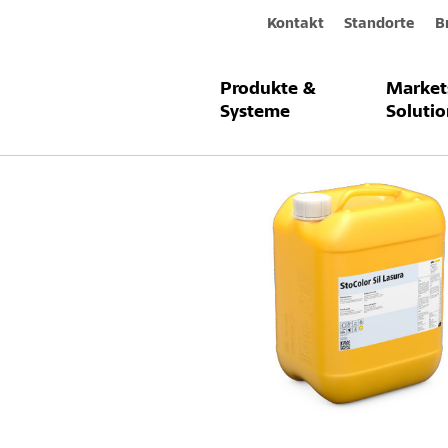
Kontakt
Standorte
B
Produkte &
Market
Produkte & Systeme
StoColor Sil L
Systeme
Solutio