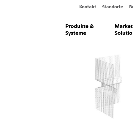
Kontakt
Standorte
B
Produkte &
Market
Produkte & Systeme
Sto-Bosseng
Systeme
Solutio