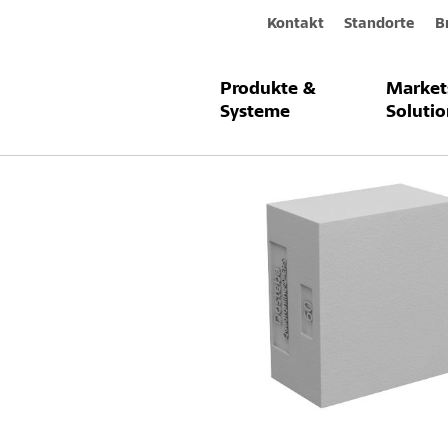
Kontakt
Standorte
B
Produkte &
Market
Produkte & Systeme
StoFix Quade
Systeme
Solutio