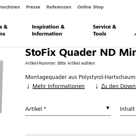
roschüren
Presse
Referenzen
Online Shop
s &
Inspiration &
Service &
r ND Mini
ns
Information
Tools
StoFix Quader ND Min
Artikel-Nummer:
Bitte Artikel wählen
Montagequader aus Polystyrol-Hartschaum
Mehr Informationen
Zu den Down
Artikel *
Inhalt