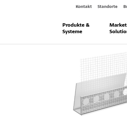
Kontakt
Standorte
B
Produkte &
Market
Produkte & Systeme
StoProfile Ed
Systeme
Solutio