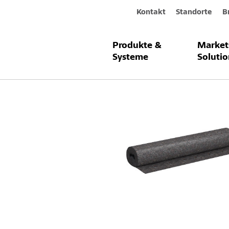
Kontakt
Standorte
B
Produkte &
Market
Produkte & Systeme
Sto-Abdeckvl
Systeme
Solutio