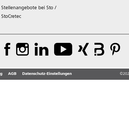
Stellenangebote bei Sto /
StoCretec
ng
AGB
Datenschutz-Einstellungen
©
20