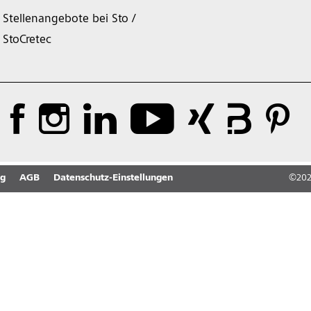
Stellenangebote bei Sto /
StoCretec
ng
AGB
Datenschutz-Einstellungen
©
20