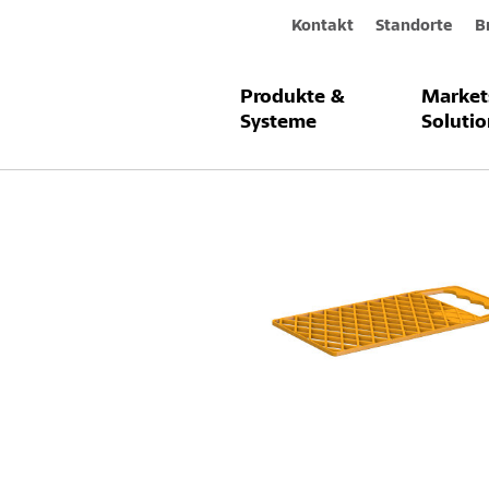
Kontakt
Standorte
B
Produkte &
Market
Produkte & Systeme
Sto-Abstreifgi
Systeme
Solutio