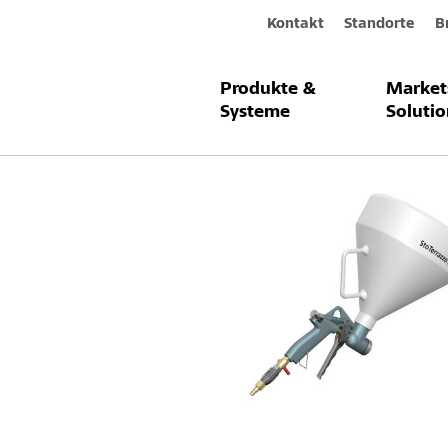
Kontakt
Standorte
B
Produkte &
Market
Produkte & Systeme
Sto-Terrazzo-E
Systeme
Solutio