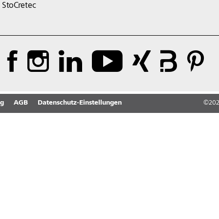
StoCretec
ng
AGB
Datenschutz-Einstellungen
©
20