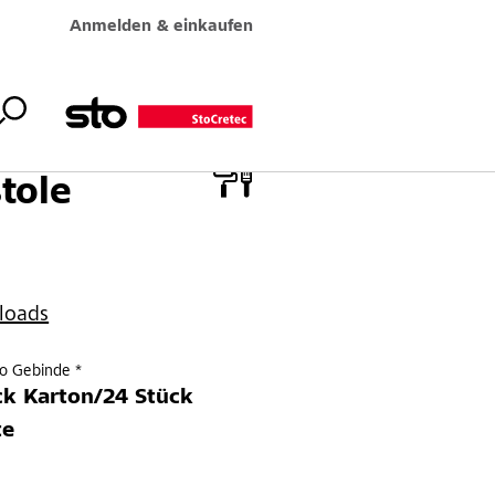
Anmelden & einkaufen
stole
loads
ro Gebinde *
ck Karton/24 Stück
te