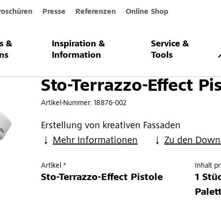
roschüren
Presse
Referenzen
Online Shop
s &
Inspiration &
Service &
ffect Pistole
ns
Information
Tools
Sto-Terrazzo-Effect Pi
Artikel-Nummer:
18876-002
Erstellung von kreativen Fassaden
Mehr Informationen
Zu den Down
Artikel *
Inhalt p
Sto-Terrazzo-Effect Pistole
1 Stü
Palet