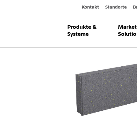
Kontakt
Standorte
B
Produkte &
Market
Produkte & Systeme
Sto-Dämmplat
Systeme
Solutio