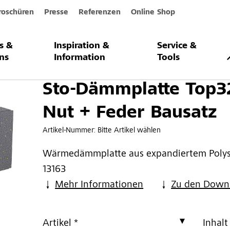
roschüren
Presse
Referenzen
Online Shop
s &
Inspiration &
Service &
te Top32 Nut + Feder Bausatz
ns
Information
Tools
Sto-Dämmplatte Top3
Nut + Feder Bausatz
Artikel-Nummer:
Bitte Artikel wählen
Wärmedämmplatte aus expandiertem Polys
13163
Mehr Informationen
Zu den Down
Artikel *
Inhalt