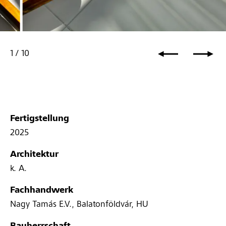
1
/
10
Fertigstellung
2025
Architektur
k. A.
Fachhandwerk
Nagy Tamás E.V., Balatonföldvár, HU