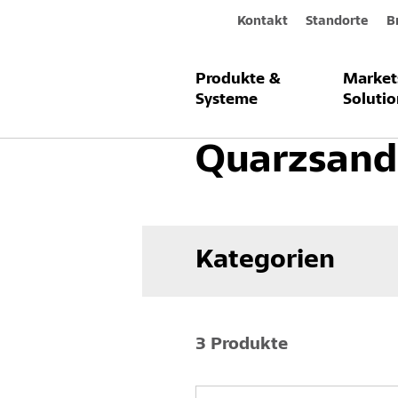
Kontakt
Standorte
B
Produkte &
Market
Produkte & Systeme
Bodenbeschi
Systeme
Solutio
Quarzsand
Kategorien
3 Produkte