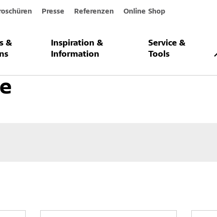
roschüren
Presse
Referenzen
Online Shop
s &
Inspiration &
Service &
chtung
Elektrisch leitfähige Beschichtung
Quarzsande
ns
Information
Tools
e