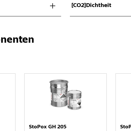
[CO2]Dichtheit
nenten
StoPox GH 205
Sto