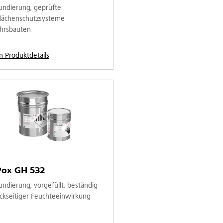
undierung, geprüfte
lächenschutzsysteme
hrsbauten
n Produktdetails
Pox GH 532
undierung, vorgefüllt, beständig
ückseitiger Feuchteeinwirkung