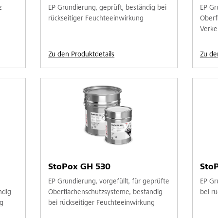
z
EP Grundierung, geprüft, beständig bei
EP Gr
rückseitiger Feuchteeinwirkung
Oberf
Verke
Zu den Produktdetails
Zu de
StoPox GH 530
Sto
EP Grundierung, vorgefüllt, für geprüfte
EP Gr
ndig
Oberflächenschutzsysteme, beständig
bei r
ng
bei rückseitiger Feuchteeinwirkung