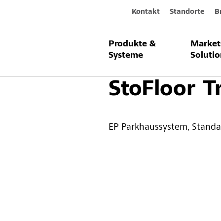
Kontakt
Standorte
B
Produkte &
Market
Produkte & Systeme
Bodenbeschi
Systeme
Solutio
StoFloor T
EP Parkhaussystem, Standa