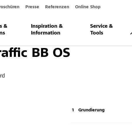
roschüren
Presse
Referenzen
Online Shop
s &
Inspiration &
Service &
chtung
Verkehrsflächenbeschichtung
Verkehrsflächensysteme
Sto
ns
Information
Tools
raffic BB OS
rd
Grundierung