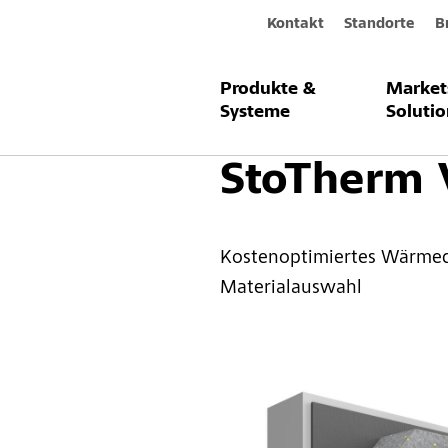
Kontakt
Standorte
B
Produkte &
Market
Produkte & Systeme
Fassade
W
Systeme
Solutio
StoTherm 
Kostenoptimiertes Wärme
Materialauswahl