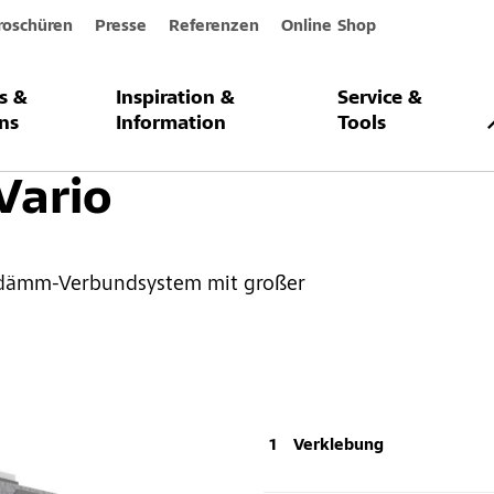
roschüren
Presse
Referenzen
Online Shop
s &
Inspiration &
Service &
ärmedämm-Verbundsysteme
StoTherm Vario
ns
Information
Tools
Vario
dämm-Verbundsystem mit großer
Verklebung