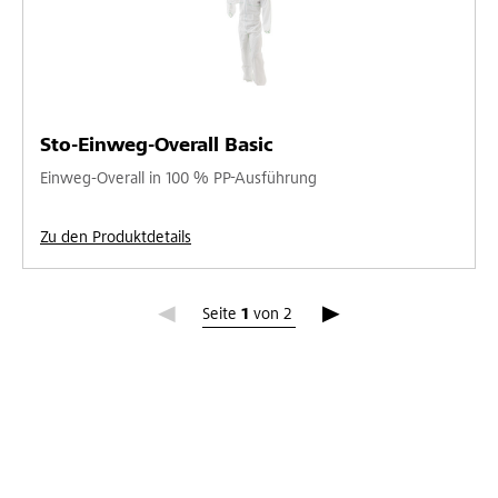
Sto-Einweg-Overall Basic
Einweg-Overall in 100 % PP-Ausführung
Zu den Produktdetails
Seite 1
Seite
1
von
2