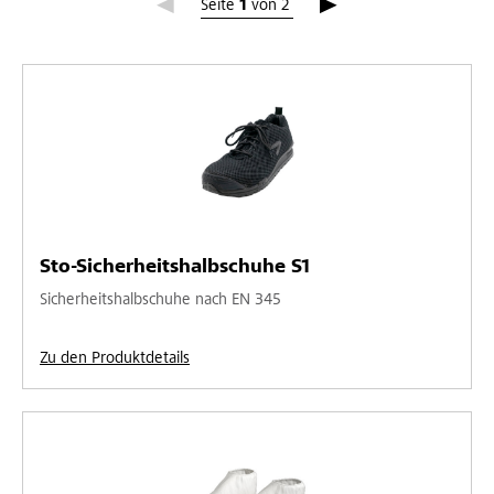
Seite 1
Seite
1
von
2
Sto-Sicherheitshalbschuhe S1
Sicherheitshalbschuhe nach EN 345
Zu den Produktdetails