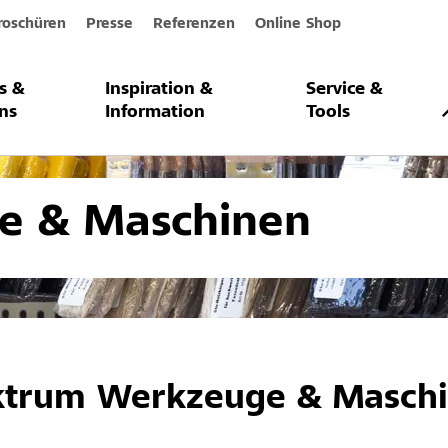
roschüren
Presse
Referenzen
Online Shop
s &
Inspiration &
Service &
nd Maschinen
ns
Information
Tools
e & Maschinen
ktrum Werkzeuge & Masch