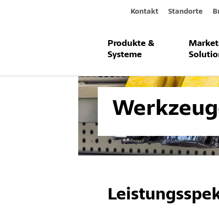
Kontakt
Standorte
B
Produkte &
Market
Produkte & Systeme
Werkzeuge u
Systeme
Solutio
Werkzeug
Leistungsspe