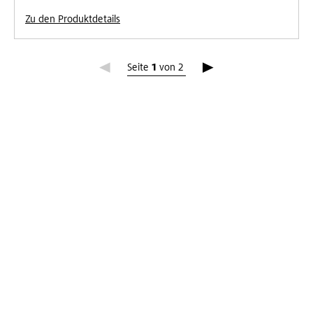
Zu den Produktdetails
Seite 1
Seite
1
von
2